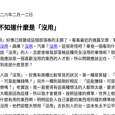
二六年二月一二日
不知道什麼是「沒用」
用」好像已經變成這個部落格的主題了。看看最近的幾篇文章：
沒用
。蘋果？
沒用
。汽車？
沒用
。這很奇怪吧？畢竟一個看到什
說「沒用」的人，怎麼會做寫部落格這種完全沒用的事情呢？很
我應該是一個喜歡沒用的東西的人才對。所以問題應該出在，「
到底是什麼意思？
人說「沒用」，好像有兩種比較常見的狀況。第一種是質疑：「
，可是能賺錢嗎？」另外一種則是剛好相反：「這能賺錢，可是
樂嗎？」老實說，我一直覺得有這兩種想法的人都想太遠、要求
大概是因為這樣，所以我才會覺得，按照這樣的標準，世界上根
什麼有用的東西啊。明明這些人自己喜歡的東西用同樣的標準檢
沒用，他們卻整天想用「沒用」去拆別人的台。這未免太不公平