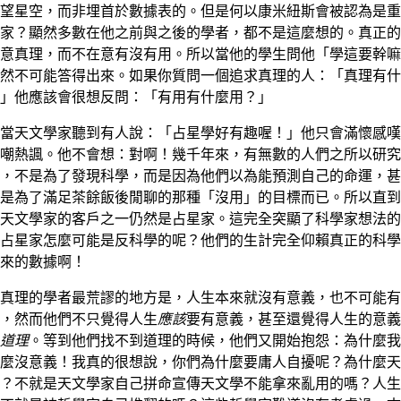
望星空，而非埋首於數據表的。但是何以康米紐斯會被認為是重
家？顯然多數在他之前與之後的學者，都不是這麼想的。真正的
意真理，而不在意有沒有用。所以當他的學生問他「學這要幹嘛
然不可能答得出來。如果你質問一個追求真理的人：「真理有什
」他應該會很想反問：「有用有什麼用？」
當天文學家聽到有人說：「占星學好有趣喔！」他只會滿懷感嘆
嘲熱諷。他不會想：對啊！幾千年來，有無數的人們之所以研究
，不是為了發現科學，而是因為他們以為能預測自己的命運，甚
是為了滿足茶餘飯後閒聊的那種「沒用」的目標而已。所以直到
天文學家的客戶之一仍然是占星家。這完全突顯了科學家想法的
占星家怎麼可能是反科學的呢？他們的生計完全仰賴真正的科學
來的數據啊！
真理的學者最荒謬的地方是，人生本來就沒有意義，也不可能有
，然而他們不只覺得人生
應該
要有意義，甚至還覺得人生的意義
道理
。等到他們找不到道理的時候，他們又開始抱怨：為什麼我
麼沒意義！我真的很想說，你們為什麼要庸人自擾呢？為什麼天
？不就是天文學家自己拼命宣傳天文學不能拿來亂用的嗎？人生