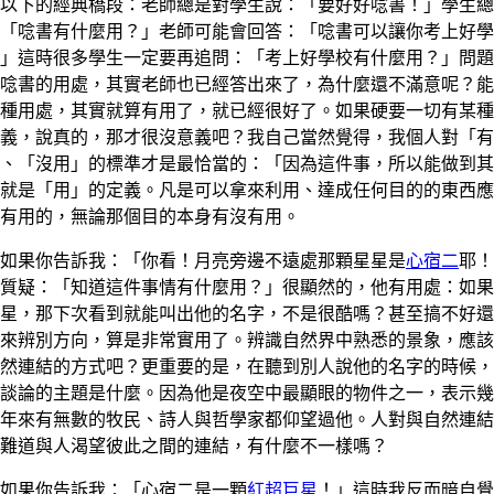
以下的經典橋段：老師總是對學生說：「要好好唸書！」學生總
「唸書有什麼用？」老師可能會回答：「唸書可以讓你考上好學
」這時很多學生一定要再追問：「考上好學校有什麼用？」問題
唸書的用處，其實老師也已經答出來了，為什麼還不滿意呢？能
種用處，其實就算有用了，就已經很好了。如果硬要一切有某種
義，說真的，那才很沒意義吧？我自己當然覺得，我個人對「有
、「沒用」的標準才是最恰當的：「因為這件事，所以能做到其
就是「用」的定義。凡是可以拿來利用、達成任何目的的東西應
有用的，無論那個目的本身有沒有用。
如果你告訴我：「你看！月亮旁邊不遠處那顆星星是
心宿二
耶！
質疑：「知道這件事情有什麼用？」很顯然的，他有用處：如果
星，那下次看到就能叫出他的名字，不是很酷嗎？甚至搞不好還
來辨別方向，算是非常實用了。辨識自然界中熟悉的景象，應該
然連結的方式吧？更重要的是，在聽到別人說他的名字的時候，
談論的主題是什麼。因為他是夜空中最顯眼的物件之一，表示幾
年來有無數的牧民、詩人與哲學家都仰望過他。人對與自然連結
難道與人渴望彼此之間的連結，有什麼不一樣嗎？
如果你告訴我：「心宿二是一顆
紅超巨星
！」這時我反而暗自覺