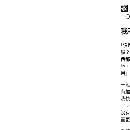
二〇
我
「沒
腦？
西都
地，
用」
一般
有趣
我快
了。
沒有
而更