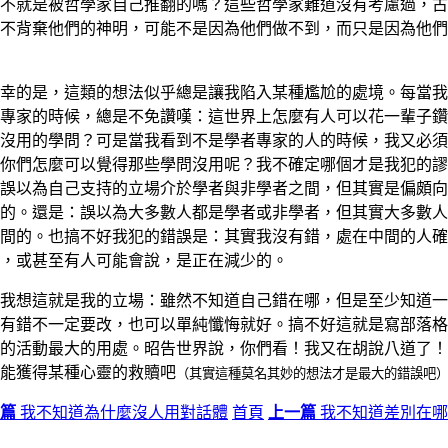
不就是被哲學家自己推翻的嗎？這些哲學家難道沒有考慮過，古
不背棄他們的神明，可能不是因為他們做不到，而只是因為他們
幸的是，這類的想法似乎總是讓我陷入某種尷尬的處境。每當我
專家的時候，總是不免讚嘆：這世界上怎麼有人可以花一輩子鑽
沒用的學問？可是當我看到不是學者專家的人的時候，我又必須
你們怎麼可以覺得那些學問沒用呢？我不確定哪個才是我犯的謬
誤以為自己支持的立場介於學者與非學者之間，但其實是偏頗向
的。還是：誤以為大多數人都是學者或非學者，但其實大多數人
間的。也搞不好我犯的錯誤是：其實我沒有錯，處在中間的人確
，或甚至有人可能會說，是正在減少的。
我想這就是我的立場：雖然不知道自己錯在哪，但是至少知道一
有錯不一定要改，也可以單純懺悔就好。搞不好這就是寫部落格
的活動最大的用處。昭告世界說，你們看！我又在胡說八道了！
能獲得某種心靈的救贖吧
（其實這種莫名其妙的想法才是最大的錯誤吧
篇
我不知道為什麼沒人用對話體
首頁
上一篇
我不知道差別在哪