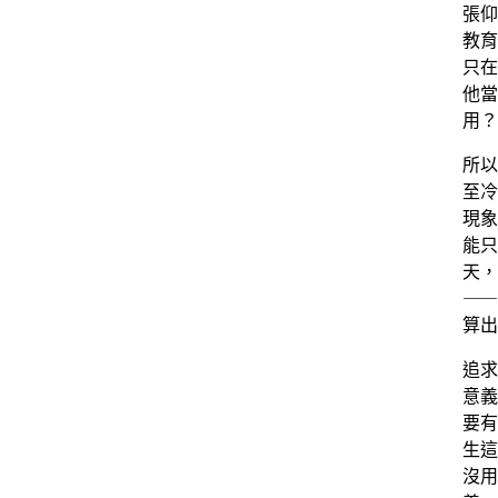
張仰
教育
只在
他當
用？
所以
至冷
現象
能只
天，
⸺
算出
追求
意義
要有
生這
沒用