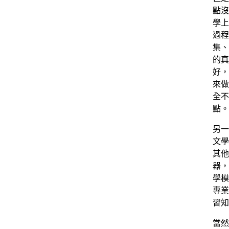
點沒
學上
過程
集、
的真
好，
來做
全不
點。
另一
文學
其他
器，
學模
專業
習知
當然