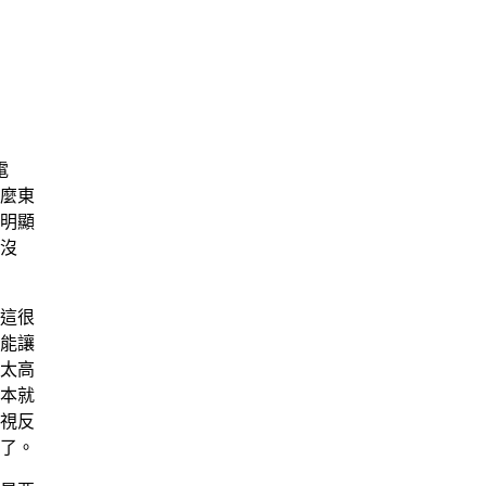
電
麼東
明顯
沒
這很
能讓
太高
本就
視反
了。