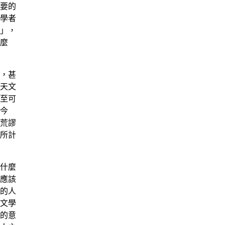
要的
學者
」，
麼
，甚
天文
至可
今
荒謬
所計
什麼
應該
的人
文學
的意