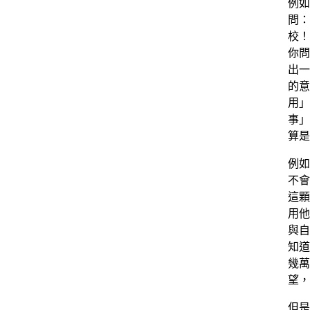
例如
問：
校！
你問
出一
的意
用」
事」
算是
例如
不會
這顆
用他
與自
知道
幾萬
望，
但是