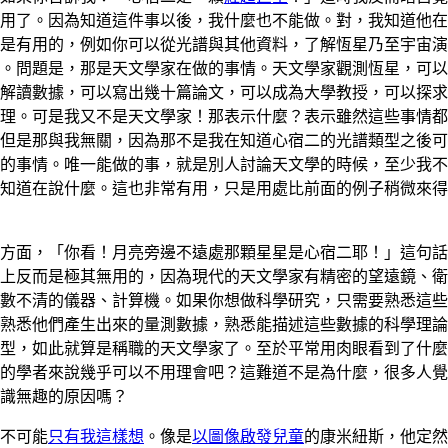
用了。因為知道這件事以後，我什麼也不能做。對，我知道他在
是有用的，例如你可以從光譜與其他資料，了解恆星乃至宇宙演
。問題是，那是天文學家在做的事情。天文學家觀測恆星，可以
解讀數據，可以寫出幾十篇論文，可以成為大學教授，可以探求
理。可是我又不是天文學家！那表示什麼？表示雖然這些事情都
但是那與我無關，因為那不是我在知道心宿二的光譜類型之後可
的事情。唯一能做的事，就是別人討論天文學的時候，至少我不
知道在說什麼。這也非常有用，只是用處比前面的例子稍微來得
方面，「你看！月亮旁邊不遠處那顆星星是心宿二耶！」這句話
上反而是極其無用的，因為現代的天文學家有精密的望遠鏡、衛
數不清的儀器、計算機。如果你想做科學研究，只需要熟悉這些
熟悉他們產生出來的量測數據，熟悉能描述這些數據的科學理論
型，如此就算是稱職的天文學家了。至於平常用肉眼看到了什麼
的學者來說幾乎可以不用理會吧？這難道不是為什麼，很多人覺
識無趣的原因嗎？
不可能
只有我這樣想
。像是
以圖像啟發兒童
的康米紐斯，他定然