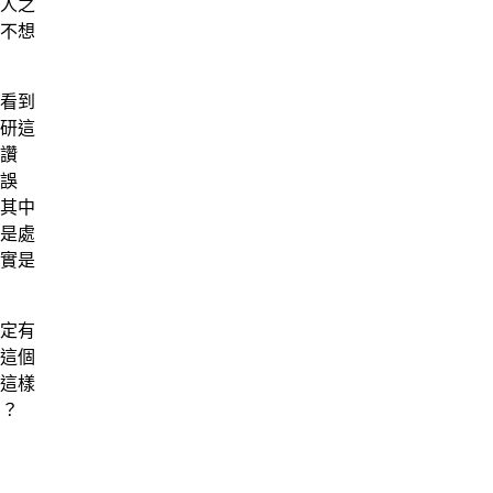
人之
不想
看到
研這
讚
誤
其中
是處
實是
定有
這個
這樣
？
）