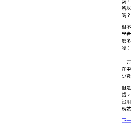
義，
所以
嗎？
很不
學者
麼多
嘆：
⸺
一方
在中
少數
但是
錯。
沒用
應該
下一