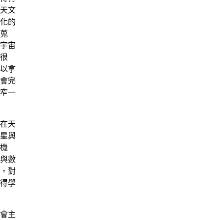
天文
化的
蒐
宇宙
很
以拿
會完
窄一
在天
星與
機
與數
，對
得學
會主