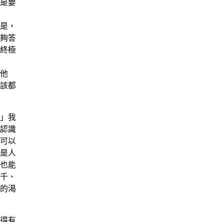
是要
是，
夠答
終極
他
該都
」我
認識
可以
是人
也能
千、
的渴
得有